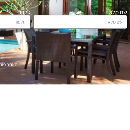
שם מלא
טלפון
האתר פותח 